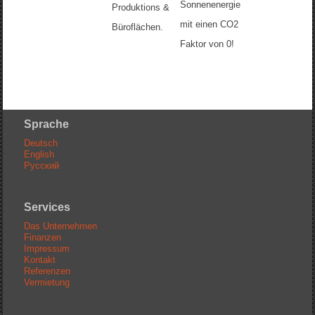
Sonnenenergie
Produktions &
mit einen CO2
Büroflächen.
Faktor von 0!
Sprache
Deutsch
English
Русский
Services
Das Unternehmen
Finanzen
Impressum
Kontakt
Referenzen
Vermietung