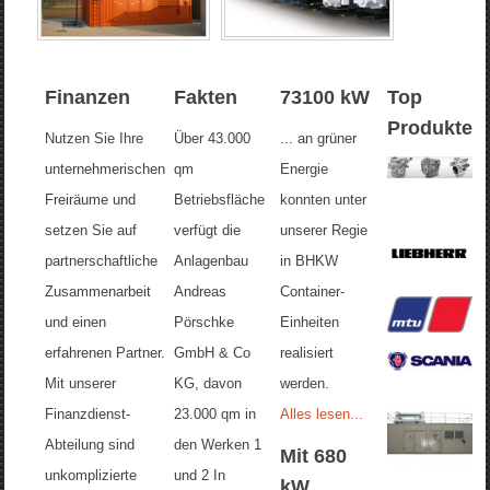
Finanzen
Fakten
73100 kW
Top
Produkte
Nutzen Sie Ihre
Über 43.000
... an grüner
unternehmerischen
qm
Energie
Freiräume und
Betriebsfläche
konnten unter
setzen Sie auf
verfügt die
unserer Regie
partnerschaftliche
Anlagenbau
in BHKW
Zusammenarbeit
Andreas
Container-
und einen
Pörschke
Einheiten
erfahrenen Partner.
GmbH & Co
realisiert
Mit unserer
KG, davon
werden.
Finanzdienst-
23.000 qm in
Alles lesen...
Abteilung sind
den Werken 1
Mit 680
unkomplizierte
und 2 In
kW