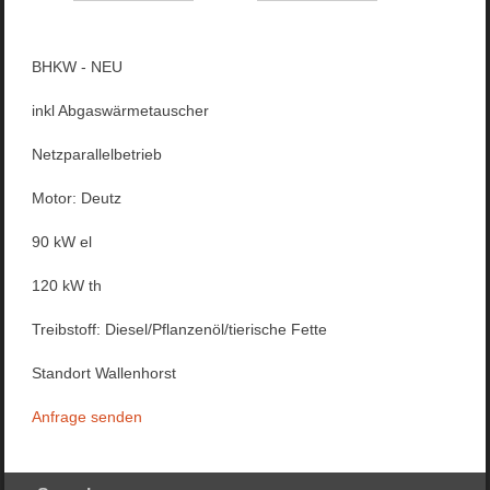
BHKW - NEU
inkl Abgaswärmetauscher
Netzparallelbetrieb
Motor: Deutz
90 kW el
120 kW th
Treibstoff: Diesel/Pflanzenöl/tierische Fette
Standort Wallenhorst
Anfrage senden