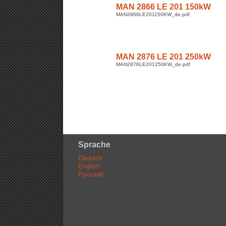
MAN 2866 LE 201 150kW
MAN2866LE201150KW_de.pdf
MAN 2876 LE 201 250kW
MAN2876LE201250KW_de.pdf
Sprache
Deutsch
English
Русский