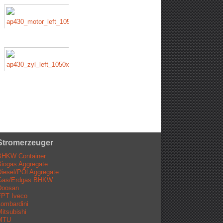
Stromerzeuger
BHKW Container
iogas Aggregate
iesel/PÖl Aggregate
Gas/Erdgas BHKW
Doosan
FPT Iveco
ombardini
itsubishi
MTU