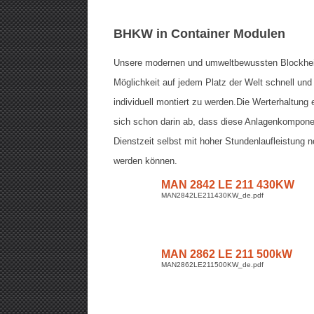
BHKW in Container Modulen
Unsere modernen und umweltbewussten Blockheiz
Möglichkeit auf jedem Platz der Welt schnell und
individuell montiert zu werden.Die Werterhaltun
sich schon darin ab, dass diese Anlagenkomponen
Dienstzeit selbst mit hoher Stundenlaufleistung 
werden können.
MAN 2842 LE 211 430KW
MAN2842LE211430KW_de.pdf
MAN 2862 LE 211 500kW
MAN2862LE211500KW_de.pdf