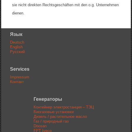
sie nicht direkten Rechtsgeschäften mit den o.g. Unternehmen
dienen.
Язык
Deutsch
English
Русский
Services
Impressum
Контакт
Генераторы
Контейнер электростанция – ТЭЦ
Биогазовые установки
Дизель / растительное масло
Газ / природный газ
Doosan
FPT Iveco