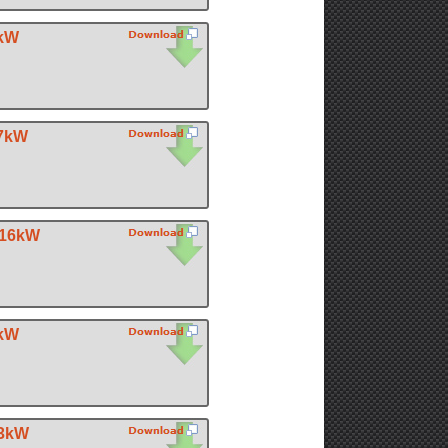
0kW
,7kW
 16kW
7kW
33kW