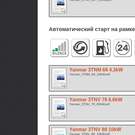
Автоматический старт на рамке
Yanmar 3TNM 68 4,3kW
Yanmar_3TNM_68_43kW.pdf
Yanmar 3TNV 76 6,6kW
Yanmar_3TNV_76_66kW.pdf
Yanmar 3TNV 88 10kW
Yanmar_3TNV_88_10kW.pdf