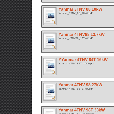
Yanmar 3TNV 88 10kW
Yanmar_3TNV_88_10kW.pdf
Yanmar 4TNV88 13,7kW
Yanmar_4TNV88_137kW.pdf
YYanmar 4TNV 84T 16kW
Yanmar_4TNV_84T_16kW.pdf
Yanmar 4TNV 98 27kW
Yanmar_4TNV_98_27kW.pdf
Yanmar 4TNV 98T 33kW
Yanmar_4TNV_98T_33kW.pdf