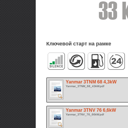
Ключевой старт на рамке
Yanmar 3TNM 68 4,3kW
Yanmar_3TNM_68_43kW.pdf
Yanmar 3TNV 76 6,6kW
Yanmar_3TNV_76_66kW.pdf