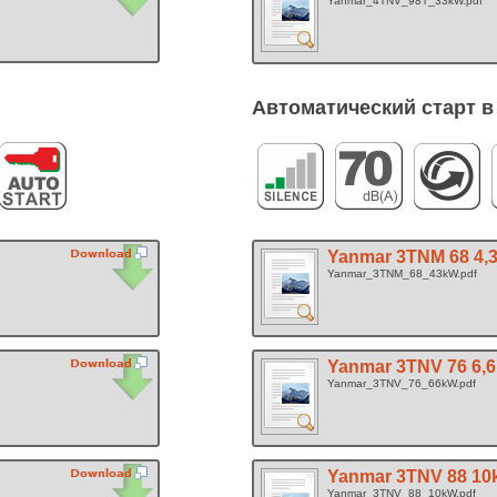
Yanmar_4TNV_98T_33kW.pdf
Автоматический старт в
Yanmar 3TNM 68 4,
Yanmar_3TNM_68_43kW.pdf
Yanmar 3TNV 76 6,
Yanmar_3TNV_76_66kW.pdf
Yanmar 3TNV 88 1
Yanmar_3TNV_88_10kW.pdf