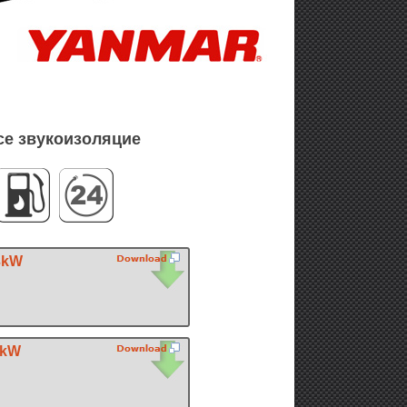
се звукоизоляцие
3kW
6kW