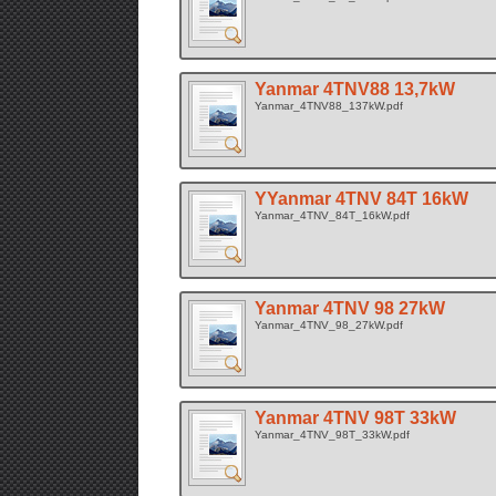
Yanmar 4TNV88 13,7kW
Yanmar_4TNV88_137kW.pdf
YYanmar 4TNV 84T 16kW
Yanmar_4TNV_84T_16kW.pdf
Yanmar 4TNV 98 27kW
Yanmar_4TNV_98_27kW.pdf
Yanmar 4TNV 98T 33kW
Yanmar_4TNV_98T_33kW.pdf