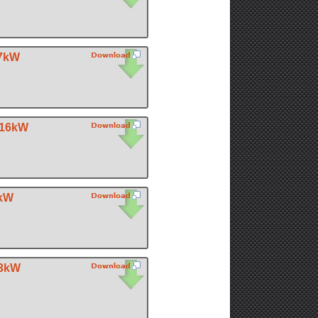
,7kW
 16kW
7kW
33kW