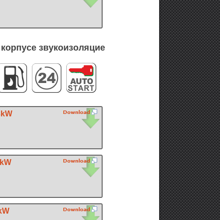
 корпусе звукоизоляцие
3kW
6kW
0kW